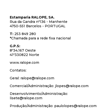
Estamparia RALOPE, SA.
Rua da Gandra nº136 - Manhente
4750-551 Barcelos - PORTUGAL
T:
253 849 280
*Chamada para a rede fixa nacional
G.P.S:
8º34,167 Oeste
41º330822 Norte
www.ralope.com
Contatos:
Geral: ralope@ralope.com
Comercial/Administração: jlopes@ralope.com
Desenvolvimento/Administração:
lisete@ralope.com
Produção/Administração: paulolopes@ralope.com