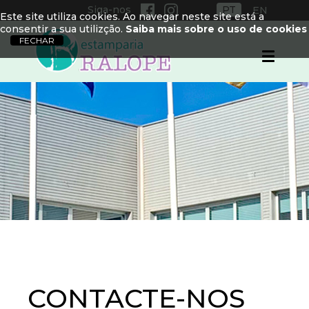
Siga-nos
PT
EN
Este site utiliza cookies. Ao navegar neste site está a
consentir a sua utilizção.
Saiba mais sobre o uso de cookies
CONTACTE-NOS