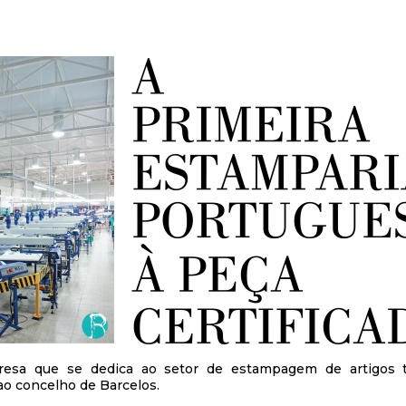
esa que se dedica ao setor de estampagem de artigos têx
o concelho de Barcelos.