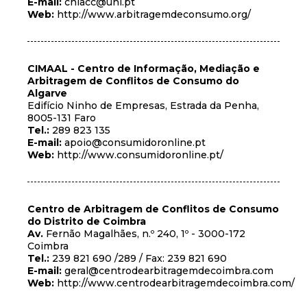
E-mail:
cniacc@unl.pt
Web:
http://www.arbitragemdeconsumo.org/
CIMAAL - Centro de Informação, Mediação e
Arbitragem de Conflitos de Consumo do
Algarve
Edifício Ninho de Empresas, Estrada da Penha,
8005-131 Faro
Tel.:
289 823 135
E-mail:
apoio@consumidoronline.pt
Web:
http://www.consumidoronline.pt/
Centro de Arbitragem de Conflitos de Consumo
do Distrito de Coimbra
Av.
Fernão Magalhães, n.º 240, 1º - 3000-172
Coimbra
Tel.:
239 821 690 /289 / Fax: 239 821 690
E-mail:
geral@centrodearbitragemdecoimbra.com
Web:
http://www.centrodearbitragemdecoimbra.com/